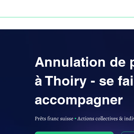
ACCUEIL
ANNULATION DES PRÊTS EN FRANC S
Annulation de 
à Thoiry - se fa
accompagner
Prêts franc suisse
▪︎
Actions collectives & indi