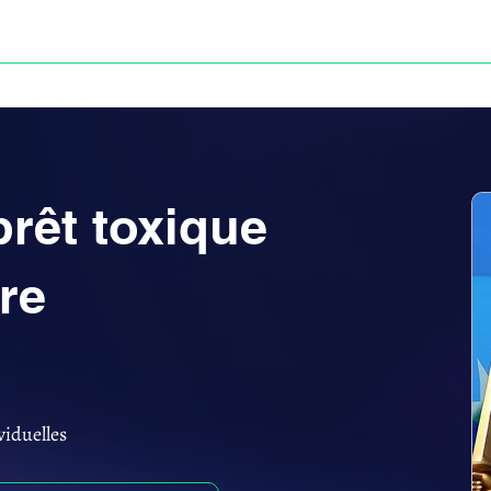
Anne-ValErie Benoit Avocats
UISSE
DÉFISCALISATION : DOSSIER FINAXIOME
prêt toxique
ire
viduelles