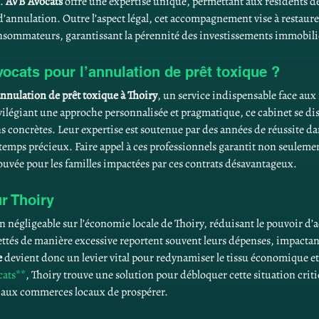
. 
AVB Avocats
 offre une expertise unique, permettant aux résidents d
’annulation. Outre l’aspect légal, cet accompagnement vise à restaurer
consommateurs, garantissant la pérennité des investissements immobilier
ocats pour l’annulation de prêt toxique ?
nnulation de prêt toxique à Thoiry
, un service indispensable face aux
vilégiant une approche personnalisée et pragmatique, ce cabinet se dis
s concrètes. Leur expertise est soutenue par des années de réussite da
 temps précieux. Faire appel à ces professionnels garantit non seuleme
rouvée pour les familles impactées par ces contrats désavantageux.
r Thoiry
 négligeable sur l’économie locale de Thoiry, réduisant le pouvoir d’ac
dettés de manière excessive reportent souvent leurs dépenses, impactan
e
 devient donc un levier vital pour redynamiser le tissu économique et 
cats**
, Thoiry trouve une solution pour débloquer cette situation crit
et aux commerces locaux de prospérer.