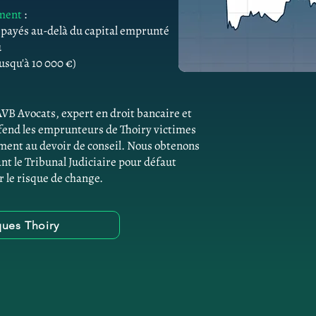
ement
:
s payés au-delà du capital emprunté
û
usqu'à 10 000 €)
AVB Avocats, expert en droit bancaire et
éfend les emprunteurs de Thoiry victimes
ment au devoir de conseil. Nous obtenons
ant le Tribunal Judiciaire pour défaut
r le risque de change.
ques Thoiry