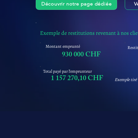
Découvrir notre page dédiée
V
Exemple de restitutions revenant à nos cli
Montant emprunté
Resti
930 000 CHF
Total payé par l'emprunteur
1 157 270,10 CHF
Exemple tiré 