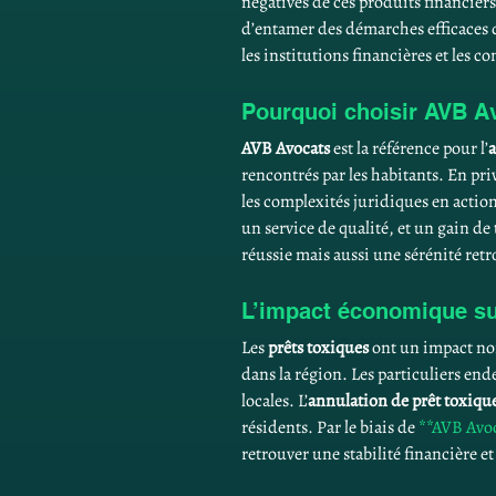
négatives de ces produits financiers
d’entamer des démarches efficaces d
les institutions financières et les 
Pourquoi choisir AVB Av
AVB Avocats
 est la référence pour l’
a
rencontrés par les habitants. En pri
les complexités juridiques en action
un service de qualité, et un gain de
réussie mais aussi une sérénité ret
L’impact économique su
Les 
prêts toxiques
 ont un impact non
dans la région. Les particuliers en
locales. L’
annulation de prêt toxiqu
résidents. Par le biais de 
**AVB Avo
retrouver une stabilité financière 