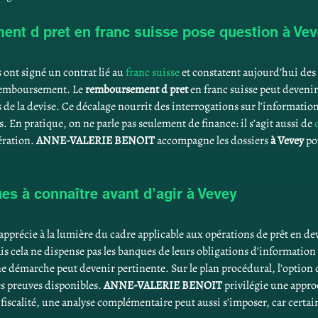
nt d pret en franc suisse pose question à Ve
nt signé un contrat lié au 
franc suisse
 et constatent aujourd’hui des 
u remboursement. Le 
remboursement d pret
 en franc suisse peut deveni
s de la devise. Ce décalage nourrit des interrogations sur l’informati
. En pratique, on ne parle pas seulement de finance: il s’agit aussi de 
ération. 
ANNE-VALERIE BENOIT
 accompagne les dossiers 
à Vevey
 po
es à connaître avant d’agir à Vevey
’apprécie à la lumière du cadre applicable aux opérations de prêt en de
s cela ne dispense pas les banques de leurs obligations d’information 
ne démarche peut devenir pertinente. Sur le plan procédural, l’option 
les preuves disponibles. 
ANNE-VALERIE BENOIT
 privilégie une appr
e fiscalité, une analyse complémentaire peut aussi s’imposer, car certain