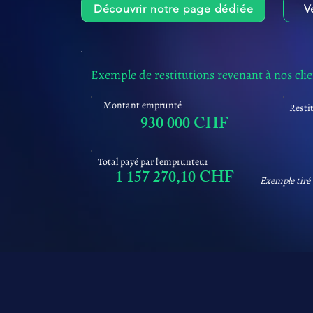
Découvrir notre page dédiée
V
Exemple de restitutions revenant à nos cli
Montant emprunté
Resti
930 000 CHF
Total payé par l'emprunteur
1 157 270,10 CHF
Exemple tiré 