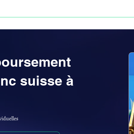
Anne-ValErie Benoit Avocats
UISSE
DÉFISCALISATION : DOSSIER FINAXIOME
mboursement
anc suisse à
viduelles