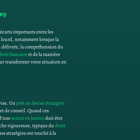
vey
écarts importants entre les 
r lourd, notamment lorsque la 
on délivrée, la compréhension du 
droit bancaire
 et de la manière 
ur transformer votre situation en 
vise. Un 
prêt en devise étrangère
et de conseil. Quand ces 
d’une 
action en justice
 doit être 
oche rigoureuse, typique du 
droit 
es stratégies ont touché à la 