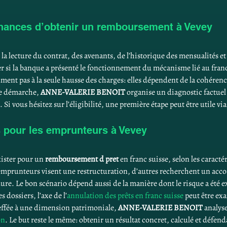
hances d’obtenir un remboursement à Vevey
la lecture du contrat, des avenants, de l’historique des mensualités 
fier si la banque a présenté le fonctionnement du mécanisme lié au franc
ment pas à la seule hausse des charges: elles dépendent de la cohérence
re démarche, 
ANNE-VALERIE BENOIT
 organise un diagnostic factuel
i vous hésitez sur l’éligibilité, une première étape peut être utile via 
 pour les emprunteurs à Vevey
xister pour un 
remboursement d pret
 en franc suisse, selon les caractér
prunteurs visent une restructuration, d’autres recherchent un accord
e. Le bon scénario dépend aussi de la manière dont le risque a été exp
 dossiers, l’axe de l’
annulation des prêts en franc suisse
 peut être ex
reffée à une dimension patrimoniale, 
ANNE-VALERIE BENOIT
 analyse
on
. Le but reste le même: obtenir un résultat concret, calculé et défend