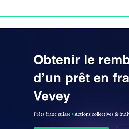
ACCUEIL
ANNULATION DES PRÊTS EN FRANC S
Obtenir le re
d’un prêt en fr
Vevey
Prêts franc suisse
▪︎
Actions collectives & indi