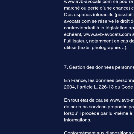
www.avb-avocats.com
ne pourra 
marché ou perte d’une chance) cons
Des espaces interactifs (possibil
avocats.com
se réserve le droit
contreviendrait à la législation a
échéant,
www.avb-avocats.com
s
l’utilisateur, notamment en cas d
utilisé (texte, photographie…).
7. Gestion des données personne
En France, les données personnel
2004, l’article L. 226-13 du Cod
En tout état de cause
www.avb-a
de certains services proposés par
lorsqu’il procède par lui-même à le
informations.
Conformément aux dispositions des