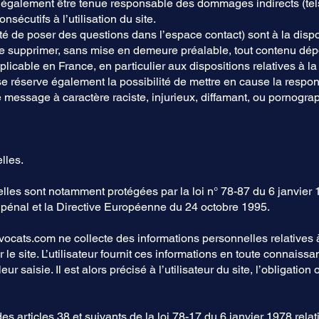
également être tenue responsable des dommages indirects (tel
écutifs à l’utilisation du site.
ité de poser des questions dans l’espace contact) sont à la dispo
 de supprimer, sans mise en demeure préalable, tout contenu dé
pplicable en France, en particulier aux dispositions relatives à 
e réserve également la possibilité de mettre en cause la respons
e message à caractère raciste, injurieux, diffamant, ou pornogra
lles.
les sont notamment protégées par la loi n° 78-87 du 6 janvier 1
e pénal et la Directive Européenne du 24 octobre 1995.
vocats.com
ne collecte des informations personnelles relatives à
 le site. L’utilisateur fournit ces informations en toute connai
ur saisie. Il est alors précisé à l’utilisateur du site, l’obligation
 articles 38 et suivants de la loi 78-17 du 6 janvier 1978 relativ