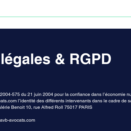
Anne-ValErie Benoit Avocats
UISSE
DÉFISCALISATION : DOSSIER FINAXIOME
 légales & RGPD
 n° 2004-575 du 21 juin 2004 pour la confiance dans l’économie n
ats.com
l’identité des différents intervenants dans le cadre de sa
Valérie Benoit 10, rue Alfred Roll 75017 PARIS
avb-avocats.com