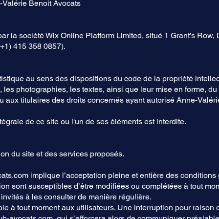
e-Valérie Benoit Avocats
par la société Wix Online Platform Limited, situé 1 Grant’s Row,
(+1) 415 358 0857).
tistique au sens des dispositions du code de la propriété intelle
 les photographies, les textes, ainsi que leur mise en forme, du
u aux titulaires des droits concernés ayant autorisé Anne-Valéri
tégrale de ce site ou l'un de ses éléments est interdite.
ion du site et des services proposés.
ats.com
implique l’acceptation pleine et entière des conditions 
tion sont susceptibles d’être modifiées ou complétées à tout mome
invités à les consulter de manière régulière.
le à tout moment aux utilisateurs. Une interruption pour raiso
b-avocats.com
, qui s’efforcera alors de communiquer préalable