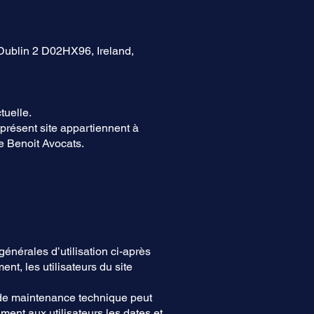
 Dublin 2 D02HX96, Ireland,
ctuelle.
 présent site appartiennent à
e Benoit Avocats.
générales d’utilisation ci-après
nt, les utilisateurs du site
n de maintenance technique peut
ment aux utilisateurs les dates et