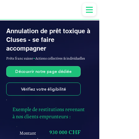
Anne-ValErie Benoit Avocats
Annulation de prêt toxique à
Cluses - se faire
accompagner
Prêts franc suisse
▪︎
Actions collectives & individuelles
Découvrir notre page dédiée
Vérifiez votre éligibilité
Exemple de restitutions revenant
à nos clients emprunteurs :
930 000 CHF
Montant