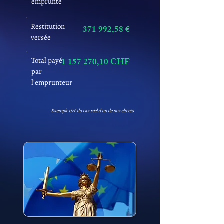
emprunté
Restitution
371 992,58 €
versée
Total payé
1 157 270
,10 CHF
par
l'emprunteur
Exemple tiré du cas réel d'un de nos clients