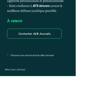
approche personnalisée et professionnelle.
- Faire confiance à 
AVB Avocats
 assure la 
meilleure défense juridique possible.
À retenir 
Contacter AVB Avocats
Découvrez nos services dans les villes suivantes
Mise à jour : 8/7/2026
Anne-ValErie Benoit
Avocats
avb@avb-avocats.com