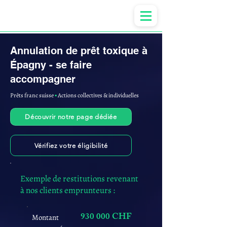
Anne-ValErie Benoit Avocats
Annulation de prêt toxique à
Épagny - se faire
accompagner
Prêts franc suisse
▪︎
Actions collectives & individuelles
Découvrir notre page dédiée
Vérifiez votre éligibilité
Exemple de restitutions revenant
à nos clients emprunteurs :
930 000 CHF
Montant