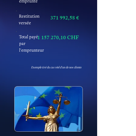
emprunté
Restitution
371 992,58 €
versée
Total payé
1 157 270
,10 CHF
par
l'emprunteur
Exemple tiré du cas réel d'un de nos clients