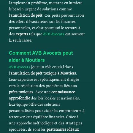
l’ampleur du problème, mettant en lumière 
le besoin urgent de solutions comme 
l’
annulation de prêt
. Ces prêts peuvent avoir 
des effets dévastateurs sur les finances 
personnelles, et c'est pourquoi le recours à 
des 
experts
 tels que 
AVB Avocats
 est souvent 
la seule issue.
Comment AVB Avocats peut 
aider à Moutiers
AVB Avocats
 joue un rôle crucial dans 
l’
annulation de prêt toxique à Moutiers
. 
Leur expertise est spécifiquement dirigée 
vers la résolution des problèmes liés aux 
prêts toxiques
. Avec une 
connaissance 
approfondie
 des lois locales et nationales, 
leur équipe offre des solutions 
personnalisées pour aider les emprunteurs à 
retrouver leur équilibre financier. Grâce à 
une approche méthodique et des stratégies 
éprouvées, ils sont les 
partenaires idéaux