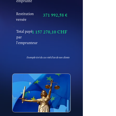
emprunté
Restitution
371 992,58 €
versée
Total payé
1 157 270
,10 CHF
par
l'emprunteur
Exemple tiré du cas réel d'un de nos clients