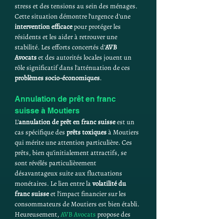
stress et des tensions au sein des ménages. 
Cette situation démontre l'urgence d'une 
intervention efficace
 pour protéger les 
résidents et les aider à retrouver une 
stabilité. Les efforts concertés d’
AVB 
Avocats
 et des autorités locales jouent un 
rôle significatif dans l'atténuation de ces 
problèmes socio-économiques
.
Annulation de prêt en franc 
suisse à Moutiers
L’
annulation de prêt en franc suisse
 est un 
cas spécifique des 
prêts toxiques
 à Moutiers 
qui mérite une attention particulière. Ces 
prêts, bien qu'initialement attractifs, se 
sont révélés particulièrement 
désavantageux suite aux fluctuations 
monétaires. Le lien entre la 
volatilité du 
franc suisse
 et l'impact financier sur les 
consommateurs de Moutiers est bien établi. 
Heureusement, 
AVB Avocats
 propose des 