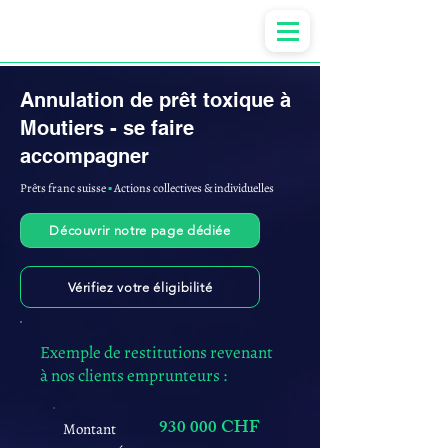
Anne-ValErie Benoit Avocats
Annulation de prêt toxique à
Moutiers - se faire
accompagner
Prêts franc suisse
▪︎
Actions collectives & individuelles
Découvrir notre page dédiée
Vérifiez votre éligibilité
Exemple de restitutions revenant
à nos clients emprunteurs :
930 000 CHF
Montant