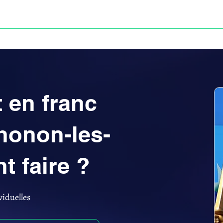
Anne-ValErie Benoit Avocats
UISSE
DÉFISCALISATION : DOSSIER FINAXIOME
 en franc
honon-les-
t faire ?
viduelles