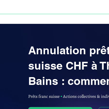
ACCUEIL
ANNULATION DES PRÊTS EN FRANC S
Annulation prêt
suisse CHF à T
Bains : commen
Prêts franc suisse
▪︎
Actions collectives & indi