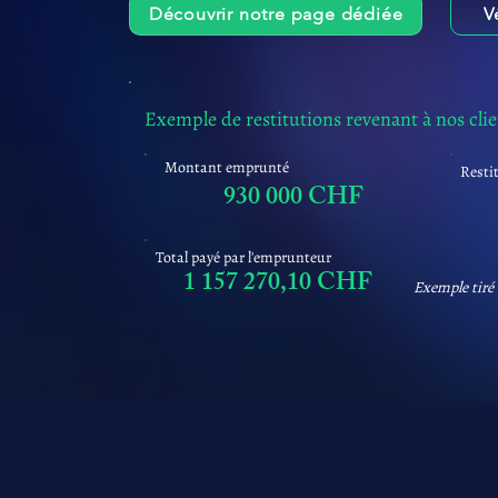
Découvrir notre page dédiée
V
Exemple de restitutions revenant à nos cli
Montant emprunté
Resti
930 000 CHF
Total payé par l'emprunteur
1 157 270,10 CHF
Exemple tiré 