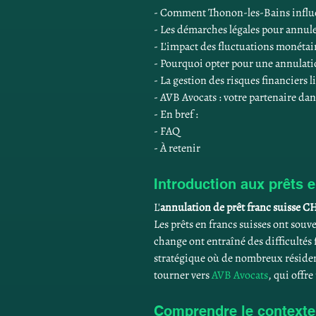
- Comment Thonon-les-Bains influen
- Les démarches légales pour annul
- L'impact des fluctuations monétai
- Pourquoi opter pour une annulatio
- La gestion des risques financiers 
- AVB Avocats : votre partenaire da
- En bref :
- FAQ
- À retenir
Introduction aux prêts 
L'
annulation de prêt franc suisse C
Les prêts en francs suisses ont souv
change ont entraîné des difficultés 
stratégique où de nombreux résidents
tourner vers 
AVB Avocats
, qui offr
Comprendre le contexte