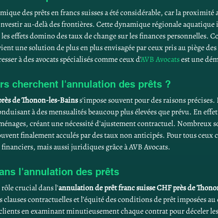
mique des prêts en francs suisses a été considérable, car la proximité 
investir au-delà des frontières. Cette dynamique régionale aquatique
 les effets domino des taux de change sur les finances personnelles. C
vient une solution de plus en plus envisagée par ceux pris au piège des
dresser à des avocats spécialisés comme ceux d'
AVB Avocats
 est une dé
s cherchent l'annulation des prêts ?
près de Thonon-les-Bains
 s'impose souvent pour des raisons précises. L
 conduisant à des mensualités beaucoup plus élevées que prévu. En effe
 ménages, créant une nécessité d'ajustement contractuel. Nombreux so
rouvent finalement acculés par des taux non anticipés. Pour tous ceux 
 financiers, mais aussi juridiques grâce à AVB Avocats.
ans l'annulation des prêts
rôle crucial dans l'
annulation de prêt franc suisse CHF près de Thono
des clauses contractuelles et l’équité des conditions de prêt imposées au
 clients en examinant minutieusement chaque contrat pour déceler les fa