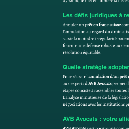
dynamique met en lumière la nécessi
Les défis juridiques à r
Annuler un 
prêt en franc suisse
 com
l'annulation au regard du droit sui
saisir la moindre irrégularité potent
fournir une défense robuste aux empr
résolution équitable.
Quelle stratégie adopte
Pour réussir l'
annulation d’un prêt 
aux experts d'
AVB Avocats
 permet d
étapes consiste à rassembler toutes 
L'analyse minutieuse de la législati
négociations avec les institutions p
AVB Avocats : votre alli
AVB Avocats
 s'est positionné comme