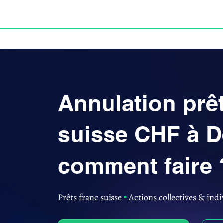
ACCUEIL
ANNULATION DES PRÊTS EN FRANC S
Annulation prêt
suisse CHF à D
comment faire 
Prêts franc suisse
▪︎
Actions collectives & indi