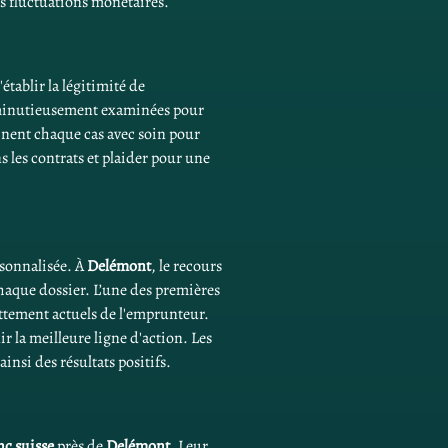
es fluctuations monétaires.
établir la légitimité de 
e minutieusement examinées pour 
nent chaque cas avec soin pour 
s les contrats et plaider pour une 
rsonnalisée. À 
Delémont
, le recours 
haque dossier. L’une des premières 
ettement actuels de l'emprunteur. 
r la meilleure ligne d'action. Les 
nsi des résultats positifs.
nc suisse
 près de 
Delémont
. Leur 