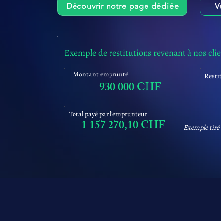
Découvrir notre page dédiée
V
Exemple de restitutions revenant à nos cli
Montant emprunté
Resti
930 000 CHF
Total payé par l'emprunteur
1 157 270,10 CHF
Exemple tiré 