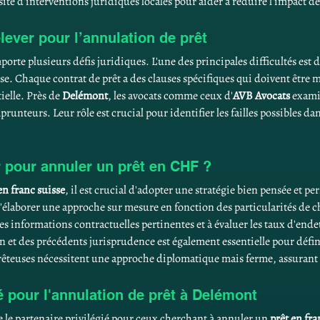
té d'interventions juridiques locales pour aider à réduire l'impact d
elever pour l’annulation de prêt
porte plusieurs défis juridiques. L'une des principales difficultés est d'
sse. Chaque contrat de prêt a des clauses spécifiques qui doivent êtr
ielle. Près de 
Delémont
, les avocats comme ceux d'
AVB Avocats
 exami
unteurs. Leur rôle est crucial pour identifier les failles possibles dan
r pour annuler un prêt en CHF ?
en franc suisse
, il est crucial d'adopter une stratégie bien pensée et pe
'élaborer une approche sur mesure en fonction des particularités de c
les informations contractuelles pertinentes et à évaluer les taux d'end
on et des précédents jurisprudence est également essentielle pour défini
rêteuses nécessitent une approche diplomatique mais ferme, assurant ai
é pour l'annulation de prêt à Delémont
 le partenaire privilégié pour ceux cherchant à annuler un 
prêt en fra