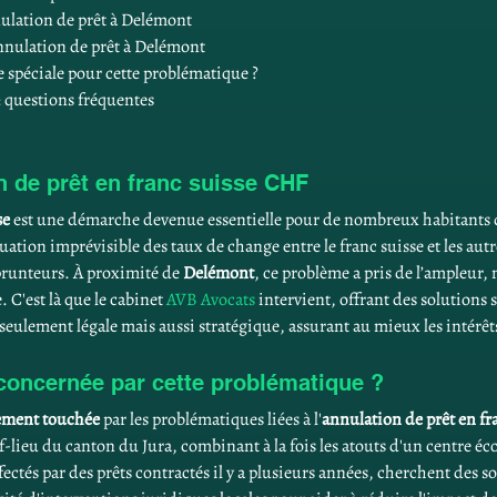
nnulation de prêt à Delémont
annulation de prêt à Delémont
e spéciale pour cette problématique ?
: questions fréquentes
 de prêt en franc suisse CHF
se
 est une démarche devenue essentielle pour de nombreux habitants d
uation imprévisible des taux de change entre le franc suisse et les autr
prunteurs. À proximité de 
Delémont
, ce problème a pris de l’ampleur, 
 C'est là que le cabinet 
AVB Avocats
 intervient, offrant des solutions
seulement légale mais aussi stratégique, assurant au mieux les intérêts
concernée par cette problématique ?
rement touchée
 par les problématiques liées à l'
annulation de prêt en fr
-lieu du canton du Jura, combinant à la fois les atouts d'un centre éc
ectés par des prêts contractés il y a plusieurs années, cherchent des so