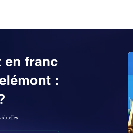
Anne-ValErie Benoit Avocats
UISSE
DÉFISCALISATION : DOSSIER FINAXIOME
 en franc
elémont :
?
viduelles