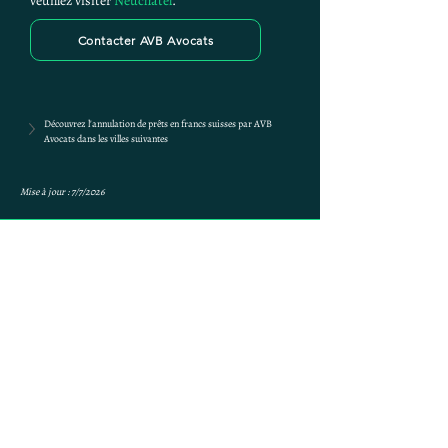
veuillez visiter 
Neuchâtel
.
Contacter AVB Avocats
Découvrez l'annulation de prêts en francs suisses par AVB 
Avocats dans les villes suivantes
Mise à jour : 7/7/2026
Anne-ValErie Benoit
Avocats
avb@avb-avocats.com
01 43 31 54 20
10, rue Alfred Roll 75017 PARIS
AVB Avocats - Mentions légales & RGPD
Mes prestations par villes