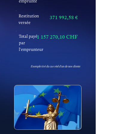
emprunté
Restitution
371 992,58 €
versée
Total payé
1 157 270
,10 CHF
par
l'emprunteur
Exemple tiré du cas réel d'un de nos clients