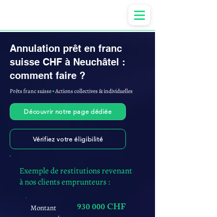
Anne-ValErie Benoit Avocats
Annulation prêt en franc
suisse CHF à Neuchâtel :
comment faire ?
Prêts franc suisse
▪︎
Actions collectives & individuelles
Découvrir notre page dédiée
Vérifiez votre éligibilité
Exemple de restitutions revenant
à nos clients emprunteurs :
930 000 CHF
Montant