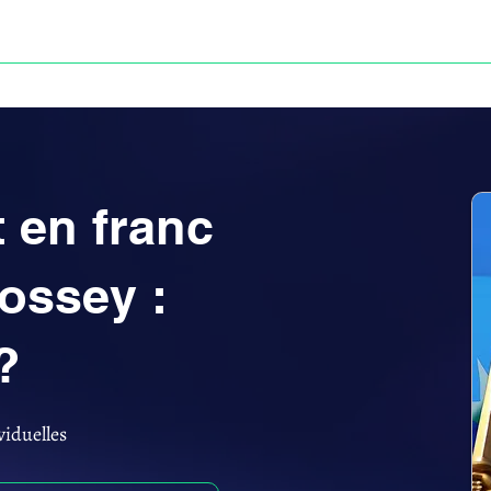
Anne-ValErie Benoit Avocats
UISSE
DÉFISCALISATION : DOSSIER FINAXIOME
 en franc
ossey :
?
viduelles