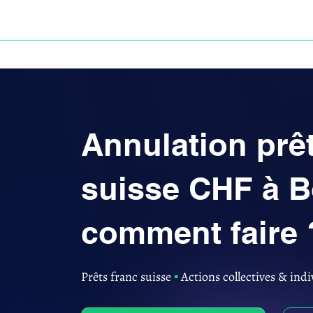
ACCUEIL
ANNULATION DES PRÊTS EN FRANC S
Annulation prêt
suisse CHF à B
comment faire 
Prêts franc suisse
▪︎
Actions collectives & indi