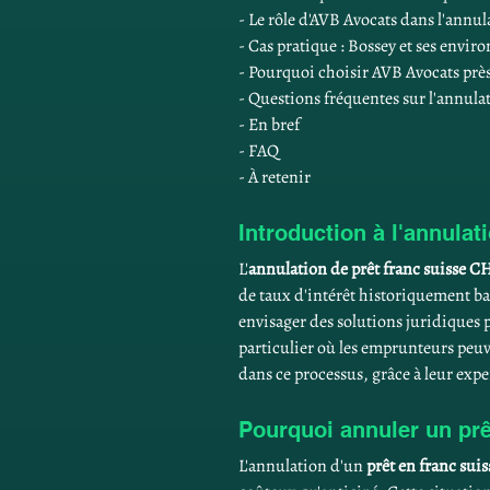
- Le rôle d'AVB Avocats dans l'annu
- Cas pratique : Bossey et ses enviro
- Pourquoi choisir AVB Avocats prè
- Questions fréquentes sur l'annula
- En bref
- FAQ
- À retenir
Introduction à l'annulat
L'
annulation de prêt franc suisse C
de taux d'intérêt historiquement b
envisager des solutions juridiques po
particulier où les emprunteurs peuve
dans ce processus, grâce à leur expe
Pourquoi annuler un prê
L'annulation d'un 
prêt en franc sui