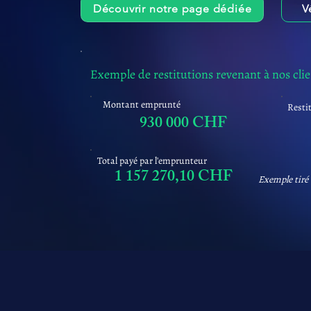
Découvrir notre page dédiée
V
Exemple de restitutions revenant à nos cli
Montant emprunté
Resti
930 000 CHF
Total payé par l'emprunteur
1 157 270,10 CHF
Exemple tiré 