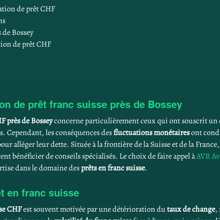
lation de prêt CHF
ns
s de Bossey
tion de prêt CHF
ion de prêt franc suisse près de Bossey
HF près de Bossey
 concerne particulièrement ceux qui ont souscrit un c
as. Cependant, les conséquences des 
fluctuations monétaires
 ont con
ur alléger leur dette. Située à la frontière de la Suisse et de la France,
nt bénéficier de conseils spécialisés. Le choix de faire appel à 
AVB Av
rtise dans le domaine des 
prêts en franc suisse
.
t en franc suisse
sse CHF
 est souvent motivée par une détérioration du 
taux de change
,