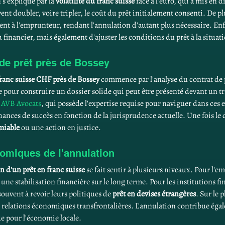
s'explique par la 
volatilité du franc suisse
 face à l'euro, qui a mis en 
t doubler, voire tripler, le coût du prêt initialement consenti. De plu
nt à l'emprunteur, rendant l'annulation d'autant plus nécessaire. Enf
 financier, mais également d'ajuster les conditions du prêt à la situa
de prêt près de Bossey
franc suisse CHF près de Bossey
 commence par l'analyse du contrat de pr
e pour construire un dossier solide qui peut être présenté devant un trib
 
AVB Avocats
, qui possède l'expertise requise pour naviguer dans ces e
hances de succès en fonction de la jurisprudence actuelle. Une fois le d
amiable
 ou une action en justice.
miques de l'annulation
n d'un prêt en franc suisse
 se fait sentir à plusieurs niveaux. Pour l'e
t une stabilisation financière sur le long terme. Pour les institutions f
souvent à revoir leurs politiques de 
prêt en devises étrangères
. Sur le 
s relations économiques transfrontalières. L'annulation contribue ég
e pour l'économie locale.