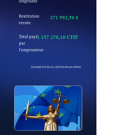
emprunté
Restitution
371 992,58 €
versée
Total payé
1 157 270
,10 CHF
par
l'emprunteur
Exemple tiré du cas réel d'un de nos clients