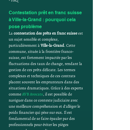
- FAQ
Contestation prêt en franc suisse 
à Ville-la-Grand : pourquoi cela 
pose problème
La 
contestation des prêts en franc suisse
 est 
un sujet sensible et complexe, 
particulièrement à 
Ville-la-Grand
. Cette 
commune, située à la frontière franco-
suisse, est fortement impactée par les 
fluctuations des taux de change, rendant la 
gestion de ces prêts délicate. Les termes 
complexes et techniques de ces contrats 
placent souvent les emprunteurs dans des 
situations dramatiques. Grâce à des experts 
comme 
AVB Avocats
, il est possible de 
naviguer dans ce contexte judiciaire avec 
une meilleure compréhension et d'alléger le 
poids financier qui pèse sur eux. Il est 
fondamental de se faire épauler par des 
professionnels pour éviter les pièges 