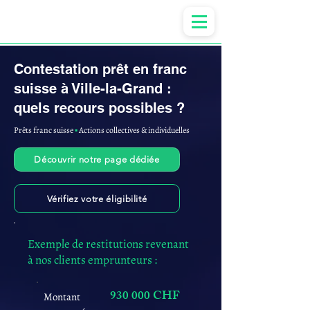
Anne-ValErie Benoit Avocats
Contestation prêt en franc
suisse à Ville-la-Grand :
quels recours possibles ?
Prêts franc suisse
▪︎
Actions collectives & individuelles
Découvrir notre page dédiée
Vérifiez votre éligibilité
Exemple de restitutions revenant
à nos clients emprunteurs :
930 000 CHF
Montant