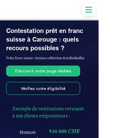
Anne-ValErie Benoit Avocats
Contestation prêt en franc
suisse à Carouge : quels
recours possibles ?
Prêts franc suisse
▪︎
Actions collectives & individuelles
Découvrir notre page dédiée
Vérifiez votre éligibilité
Exemple de restitutions revenant
à nos clients emprunteurs :
930 000 CHF
Montant