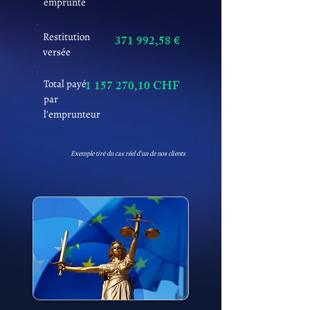
emprunté
Restitution
371 992,58 €
versée
Total payé
1 157 270
,10 CHF
par
l'emprunteur
Exemple tiré du cas réel d'un de nos clients