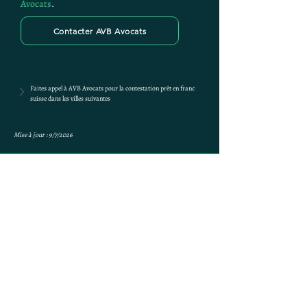
Avocats
.
Contacter AVB Avocats
Faites appel à AVB Avocats pour la contestation prêt en franc 
suisse dans les villes suivantes
Mise à jour : 9/7/2026
Anne-ValErie Benoit
Avocats
avb@avb-avocats.com
01 43 31 54 20
10, rue Alfred Roll 75017 PARIS
AVB Avocats - Mentions légales & RGPD
Mes prestations par villes