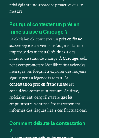
privilégiant une approche proactive et sur-
mesure.
Pourquoi contester un prêt en 
franc suisse à Carouge ?
La décision de contester un 
prêt en franc 
suisse
 repose souvent sur l'augmentation 
imprévue des mensualités dues à des 
hausses du taux de change. À 
Carouge
, cela 
peut compromettre l'équilibre financier des 
ménages, les forçant à explorer des moyens 
légaux pour alléger ce fardeau. La 
contestation prêt en franc suisse
 est 
considérée comme un recours légitime, 
spécialement lorsqu'il s'avère que les 
emprunteurs n'ont pas été correctement 
informés des risques liés à ces fluctuations.
Comment débute la contestation 
?
La 
contestation prêt en franc suisse