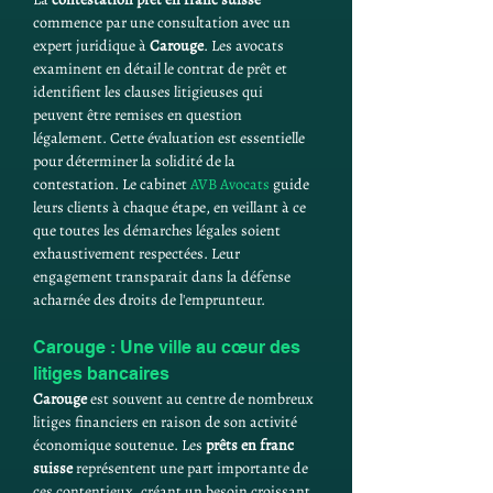
commence par une consultation avec un 
expert juridique à 
Carouge
. Les avocats 
examinent en détail le contrat de prêt et 
identifient les clauses litigieuses qui 
peuvent être remises en question 
légalement. Cette évaluation est essentielle 
pour déterminer la solidité de la 
contestation. Le cabinet 
AVB Avocats
 guide 
leurs clients à chaque étape, en veillant à ce 
que toutes les démarches légales soient 
exhaustivement respectées. Leur 
engagement transparait dans la défense 
acharnée des droits de l'emprunteur.
Carouge : Une ville au cœur des 
litiges bancaires
Carouge
 est souvent au centre de nombreux 
litiges financiers en raison de son activité 
économique soutenue. Les 
prêts en franc 
suisse
 représentent une part importante de 
ces contentieux, créant un besoin croissant 