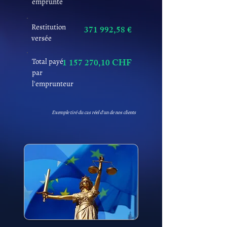
emprunté
Restitution
371 992,58 €
versée
Total payé
1 157 270
,10 CHF
par
l'emprunteur
Exemple tiré du cas réel d'un de nos clients