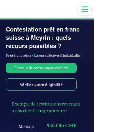
Anne-ValErie Benoit Avocats
Contestation prêt en franc
suisse à Meyrin : quels
recours possibles ?
Prêts franc suisse
▪︎
Actions collectives & individuelles
Découvrir notre page dédiée
Vérifiez votre éligibilité
Exemple de restitutions revenant
à nos clients emprunteurs :
930 000 CHF
Montant