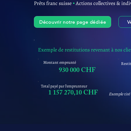
Prêts franc suisse
▪︎
Actions collectives & indi
Découvrir notre page dédiée
V
Exemple de restitutions revenant à nos cli
Montant emprunté
Resti
930 000 CHF
Total payé par l'emprunteur
1 157 270,10 CHF
Exemple tiré 