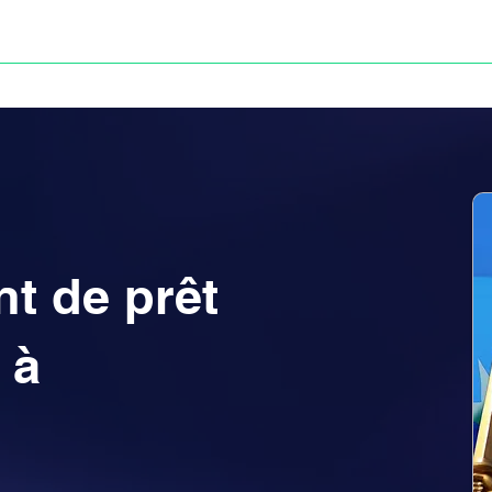
Anne-ValErie Benoit Avocats
UISSE
DÉFISCALISATION : DOSSIER FINAXIOME
nt de prêt
 à