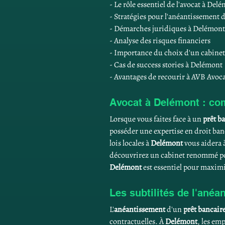
- Le rôle essentiel de l'avocat à Del
- Stratégies pour l'anéantissement 
- Démarches juridiques à Delémont
- Analyse des risques financiers
- Importance du choix d'un cabinet
- Cas de success stories à Delémont
- Avantages de recourir à AVB Avoca
Avocat à Delémont : co
Lorsque vous faites face à un 
prêt b
posséder une expertise en droit banc
lois locales à 
Delémont
 vous aidera
découvrirez un cabinet renommé pou
Delémont
 est essentiel pour maximi
Les subtilités de l'anéa
L'
anéantissement
 d'un 
prêt bancair
contractuelles. À 
Delémont
, les em