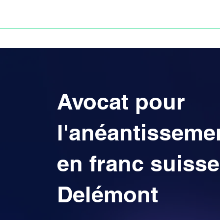
ACCUEIL
ANNULATION DES PRÊTS EN FRANC S
Avocat pour
l'anéantisseme
en franc suisse
Delémont