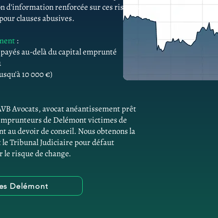
n d'information renforcée sur ces risques.
 pour clauses abusives.
ement
:
s payés au-delà du capital emprunté
û
usqu'à 10 000 €)
 AVB Avocats, avocat anéantissement prêt
s emprunteurs de Delémont victimes de
t au devoir de conseil. Nous obtenons la
 le Tribunal Judiciaire pour défaut
r le risque de change.
ues Delémont