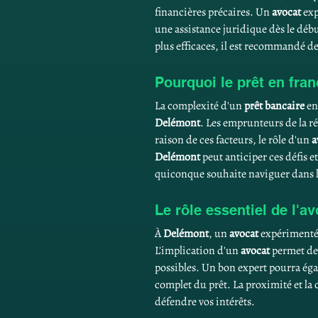
financières précaires. Un 
avocat
 ex
une assistance juridique dès le début
plus efficaces, il est recommandé de
Pourquoi le prêt en fra
La complexité d'un 
prêt bancaire
 en
Delémont
. Les emprunteurs de la ré
raison de ces facteurs, le rôle d'un 
a
Delémont
 peut anticiper ces défis e
quiconque souhaite naviguer dans l
Le rôle essentiel de l'a
À 
Delémont
, un 
avocat
 expérimenté 
L'implication d'un 
avocat
 permet de
possibles. Un bon expert pourra éga
complet du prêt. La proximité et la
défendre vos intérêts. 