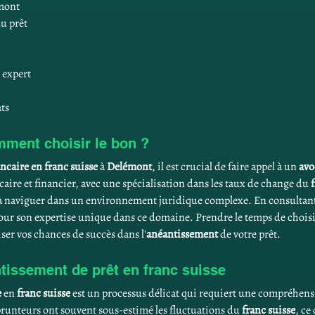
émont
du prêt
 expert
ts
mment choisir le bon ?
ancaire en franc suisse
 à 
Delémont
, il est crucial de faire appel à un 
avo
aire et financier, avec une spécialisation dans les taux de change du 
 à naviguer dans un environnement juridique complexe. En consultant 
r son expertise unique dans ce domaine. Prendre le temps de choisi
ser vos chances de succès dans l'
anéantissement
 de votre prêt.
ntissement de prêt en franc suisse
e
 en 
franc suisse
 est un processus délicat qui requiert une compréhens
prunteurs ont souvent sous-estimé les fluctuations du 
franc suisse
, ce