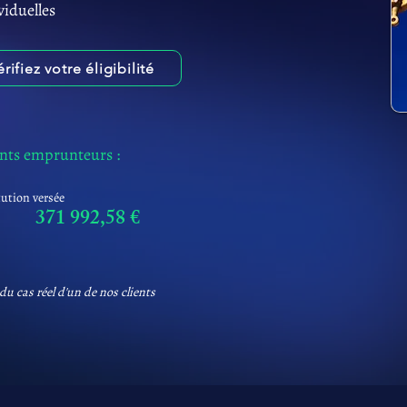
viduelles
érifiez votre éligibilité
ents emprunteurs :
tution versée
371 992,58 €
du cas réel d'un de nos clients