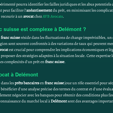
périmenté pourra identifier les failles juridiques et les abus potentiels d
 peut faciliter l'
anéantissement
 du prêt, en minimisant les complicati
 recourir à un 
avocat
 chez 
AVB Avocats
.
nc suisse est complexe à Delémont ?
 
franc suisse
 réside dans les fluctuations de change imprévisibles, un 
gion sont souvent confrontés à des variations de taux qui peuvent mena
vocat
 est crucial pour comprendre les implications économiques et léga
t proposer des stratégies adaptées à la situation locale. Cette expertise
es complexités d'un prêt en 
franc suisse
.
vocat à Delémont
dans les 
prêts bancaires
 en 
franc suisse
 joue un rôle essentiel pour sé
 bénéficier d'une analyse précise des termes du contrat et d'une évalu
lement négocier avec les banques pour obtenir des conditions plus fa
 connaissance du marché local à 
Delémont
 sont des avantages importan