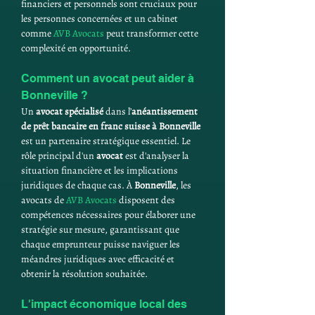
financiers et personnels sont cruciaux pour 
les personnes concernées et un cabinet 
comme 
AVB Avocats
 peut transformer cette 
complexité en opportunité.
Comment un avocat peut aider à 
Bonneville ?
Un 
avocat spécialisé
 dans l’
anéantissement 
de prêt bancaire en franc suisse à Bonneville
est un partenaire stratégique essentiel. Le 
rôle principal d'un 
avocat
 est d'analyser la 
situation financière et les implications 
juridiques de chaque cas. À 
Bonneville
, les 
avocats de 
AVB Avocats
 disposent des 
compétences nécessaires pour élaborer une 
stratégie sur mesure, garantissant que 
chaque emprunteur puisse naviguer les 
méandres juridiques avec efficacité et 
obtenir la résolution souhaitée.
L'impact économique local des 