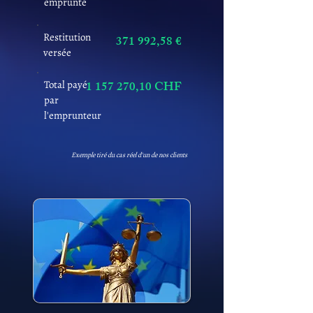
emprunté
Restitution
371 992,58 €
versée
Total payé
1 157 270
,10 CHF
par
l'emprunteur
Exemple tiré du cas réel d'un de nos clients