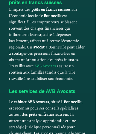
prêts en francs suisses
L'impact des 
prêts en francs suisses
 sur 
l'économie locale de 
Bonneville
 est 
significatif. Les emprunteurs subissent 
souvent des charges financières qui 
influencent leur capacité à dépenser 
localement, affectant à terme l'économie 
régionale. Un 
avocat
 à Bonneville peut aider 
à soulager ces pressions financières en 
obtenant l’annulation des prêts injustes. 
Travailler avec 
AVB Avocats
 assure un 
soutien aux familles tandis que la ville 
travaille à re-stabiliser son économie.
Les services de AVB Avocats
Le 
cabinet AVB Avocats
, situé à 
Bonneville
, 
est reconnu pour ses conseils spécialisés 
autour des 
prêts en francs suisses
. Ils 
offrent une analyse approfondie et une 
stratégie juridique personnalisée pour 
chaque client. Les avocats prennent le temps 