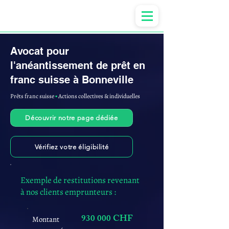
Anne-ValErie Benoit Avocats
Avocat pour
l'anéantissement de prêt en
franc suisse à Bonneville
Prêts franc suisse
▪︎
Actions collectives & individuelles
Découvrir notre page dédiée
Vérifiez votre éligibilité
Exemple de restitutions revenant
à nos clients emprunteurs :
930 000 CHF
Montant