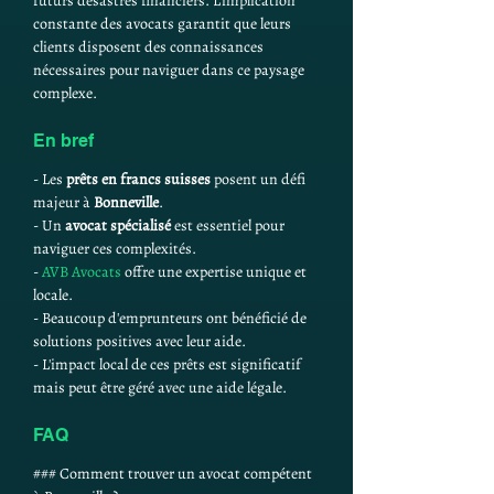
futurs désastres financiers. L'implication 
constante des avocats garantit que leurs 
clients disposent des connaissances 
nécessaires pour naviguer dans ce paysage 
complexe.
En bref
- Les 
prêts en francs suisses
 posent un défi 
majeur à 
Bonneville
.
- Un 
avocat spécialisé
 est essentiel pour 
naviguer ces complexités.
- 
AVB Avocats
 offre une expertise unique et 
locale.
- Beaucoup d'emprunteurs ont bénéficié de 
solutions positives avec leur aide.
- L'impact local de ces prêts est significatif 
mais peut être géré avec une aide légale.
FAQ
### Comment trouver un avocat compétent 