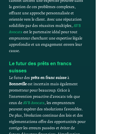
cabinet détient une expertise prouvée dans 
la gestion de ces problèmes complexes, 
offrant une approche personnalisée et 
orientée vers le client. Avec une réputation 
solidifiée par des réussites multiples, 
AVB 
Avocats
 est le partenaire idéal pour tout 
emprunteur cherchant une expertise légale 
approfondie et un engagement envers leur 
cause.
Le futur des prêts en francs 
suisses
Le futur des 
prêts en franc suisse
 à 
Bonneville
 est incertain mais également 
prometteur pour beaucoup. Grâce à 
l'intervention proactive d’avocats tels que 
ceux de 
AVB Avocats
, les emprunteurs 
peuvent espérer des résolutions favorables. 
De plus, l'évolution continue des lois et des 
réglementations offre des opportunités pour 
corriger les erreurs passées et éviter de 