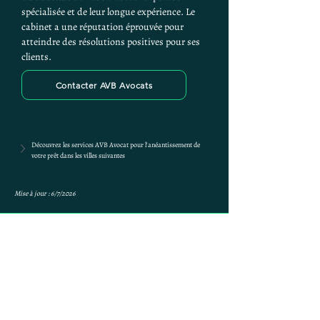
spécialisée et de leur longue expérience. Le 
cabinet a une réputation éprouvée pour 
atteindre des résolutions positives pour ses 
clients.
Contacter AVB Avocats
Découvrez les services AVB Avocat pour l'anéantissement de 
votre prêt dans les villes suivantes
Mise à jour : 6/7/2026
Anne-ValErie Benoit
Avocats
avb@avb-avocats.com
01 43 31 54 20