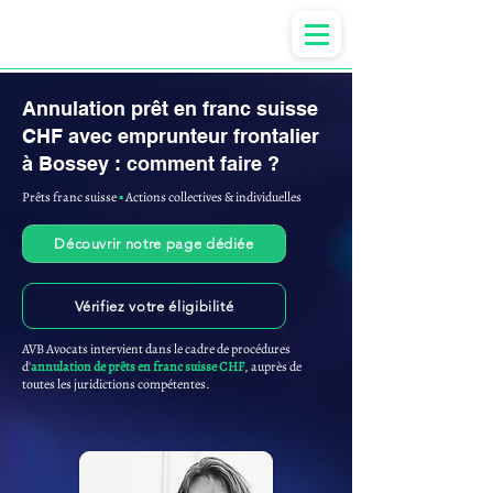
Anne-ValErie Benoit Avocats
Annulation prêt en franc suisse
CHF avec emprunteur frontalier
à Bossey : comment faire ?
Prêts franc suisse
▪︎
Actions collectives & individuelles
Découvrir notre page dédiée
Vérifiez votre éligibilité
AVB Avocats intervient dans le cadre de procédures
d'
annulation de prêts en franc suisse CHF
, auprès de
toutes les juridictions compétentes.