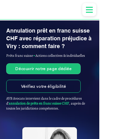
Anne-ValErie Benoit Avocats
Annulation prêt en franc suisse
CHF avec réparation préjudice à
Viry : comment faire ?
Prêts franc suisse
▪︎
Actions collectives & individuelles
Découvrir notre page dédiée
Vérifiez votre éligibilité
AVB Avocats intervient dans le cadre de procédures
d'
annulation de prêts en franc suisse CHF
, auprès de
toutes les juridictions compétentes.