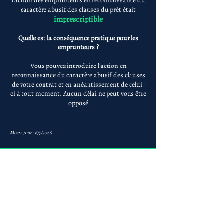
l'action des emprunteurs en reconnaissance du
caractère abusif des clauses du prêt était
imprescriptible
Quelle est la conséquence pratique pour les
emprunteurs ?
Vous pouvez introduire l'action en
reconnaissance du caractère abusif des clauses
de votre contrat et en anéantissement de celui-
ci à tout moment. Aucun délai ne peut vous être
opposé
Mise à jour : 6/7/2026
Anne-ValErie Benoit
Avocats
avb@avb-avocats.com
01 43 31 54 20