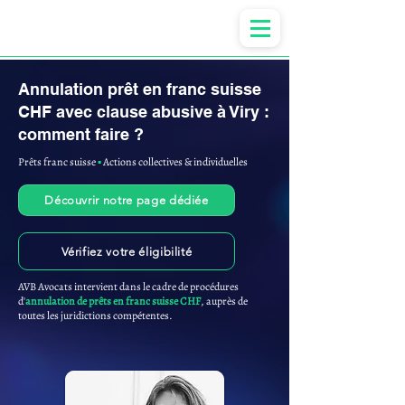
Anne-ValErie Benoit Avocats
Annulation prêt en franc suisse
CHF avec clause abusive à Viry :
comment faire ?
Prêts franc suisse
▪︎
Actions collectives & individuelles
Découvrir notre page dédiée
Vérifiez votre éligibilité
AVB Avocats intervient dans le cadre de procédures
d'
annulation de prêts en franc suisse CHF
, auprès de
toutes les juridictions compétentes.