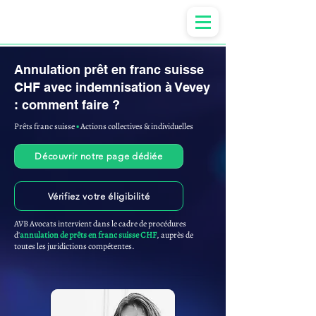
Anne-ValErie Benoit Avocats
Annulation prêt en franc suisse
CHF avec indemnisation à Vevey
: comment faire ?
Prêts franc suisse
▪︎
Actions collectives & individuelles
Découvrir notre page dédiée
Vérifiez votre éligibilité
AVB Avocats intervient dans le cadre de procédures
d'
annulation de prêts en franc suisse CHF
, auprès de
toutes les juridictions compétentes.