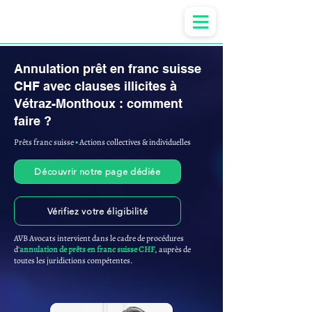
Anne-ValErie Benoit Avocats
Annulation prêt en franc suisse
CHF avec clauses illicites à
Vétraz-Monthoux : comment
faire ?
Prêts franc suisse
▪︎
Actions collectives & individuelles
Découvrir notre page dédiée
Vérifiez votre éligibilité
AVB Avocats intervient dans le cadre de procédures
d'
annulation de prêts en franc suisse CHF
, auprès de
toutes les juridictions compétentes.