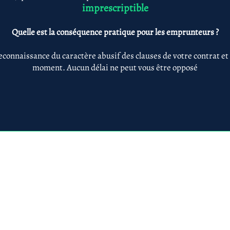
imprescriptible
Quelle est la conséquence pratique pour les emprunteurs ?
econnaissance du caractère abusif des clauses de votre contrat et
moment. Aucun délai ne peut vous être opposé
Anne-ValErie Benoit Avocats
@avb-avocats.com
01 43 31 54 20
10, rue Alfred Roll
légales & RGPD
Mes prestations par
Prestations par thématiq
villes