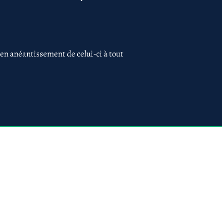
 en anéantissement de celui-ci à tout
 75017 PARIS
ues
Création du site par
www.lacky.fr