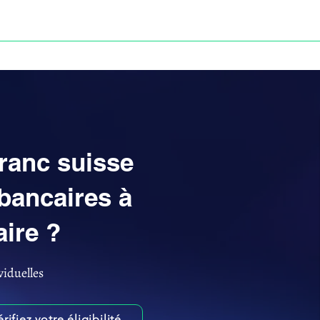
Anne-ValErie Benoit Avocats
UISSE
DÉFISCALISATION : DOSSIER FINAXIOME
franc suisse
bancaires à
aire ?
viduelles
érifiez votre éligibilité