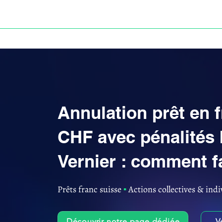
ACCUEIL
ANNULATION DES PRÊTS EN FRANC S
Annulation prêt en 
CHF avec pénalités 
Vernier : comment f
Prêts franc suisse
▪︎
Actions collectives & indi
Découvrir notre page dédiée
V