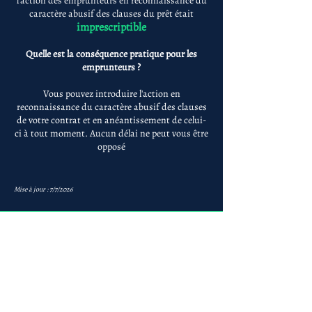
l'action des emprunteurs en reconnaissance du
caractère abusif des clauses du prêt était
imprescriptible
Quelle est la conséquence pratique pour les
emprunteurs ?
Vous pouvez introduire l'action en
reconnaissance du caractère abusif des clauses
de votre contrat et en anéantissement de celui-
ci à tout moment. Aucun délai ne peut vous être
opposé
Mise à jour : 7/7/2026
Anne-ValErie Benoit
Avocats
avb@avb-avocats.com
01 43 31 54 20