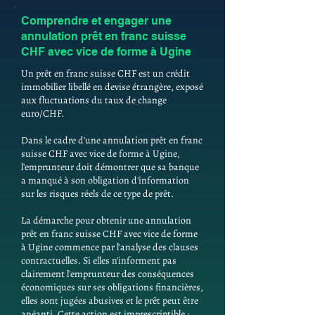
Comprendre et engager une
annulation prêt en franc suisse
CHF avec vice de forme à Ugine
Un prêt en franc suisse CHF est un crédit
immobilier libellé en devise étrangère, exposé
aux fluctuations du taux de change
euro/CHF.
Dans le cadre d'une annulation prêt en franc
suisse CHF avec vice de forme à Ugine,
l'emprunteur doit démontrer que sa banque
a manqué à son obligation d'information
sur les risques réels de ce type de prêt.
La démarche pour obtenir une annulation
prêt en franc suisse CHF avec vice de forme
à Ugine commence par l'analyse des clauses
contractuelles. Si elles n'informent pas
clairement l'emprunteur des conséquences
économiques sur ses obligations financières,
elles sont jugées abusives et le prêt peut être
anéanti. Cette action est imprescriptible :