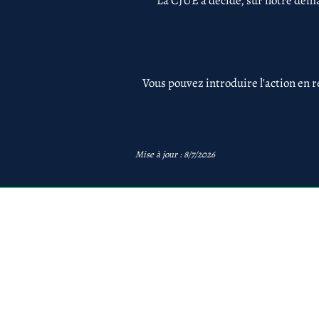
La CJUE a décidé, sur notre dema
Vous pouvez introduire l'action en r
Mise à jour : 8/7/2026
avb
AVB Avocats - Mentions 