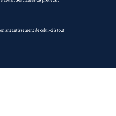
 abusif des clauses du prêt était
 en anéantissement de celui-ci à tout
 75017 PARIS
ues
Création du site par
www.lacky.fr