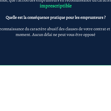
nde, que l'action des emprunteurs en reconnaissance du caractère
imprescriptible
Quelle est la conséquence pratique pour les emprunteurs ?
econnaissance du caractère abusif des clauses de votre contrat et
moment. Aucun délai ne peut vous être opposé
Anne-ValErie Benoit Avocats
@avb-avocats.com
01 43 31 54 20
10, rue Alfred Roll
légales & RGPD
Mes prestations par
Prestations par thématiq
villes