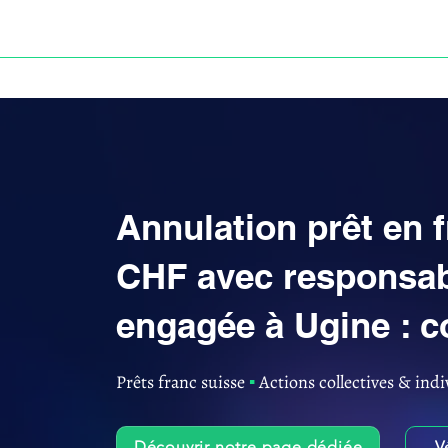
ACCUEIL
ANNULATION DES PRÊTS EN FRANC S
Annulation prêt en 
CHF avec responsab
engagée à Ugine : c
Prêts franc suisse
▪︎
Actions collectives & indi
Découvrir notre page dédiée
V