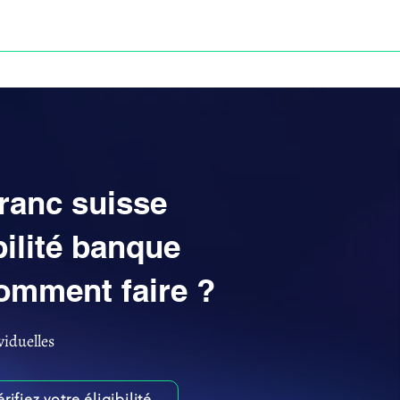
Anne-ValErie Benoit Avocats
UISSE
DÉFISCALISATION : DOSSIER FINAXIOME
franc suisse
ilité banque
omment faire ?
viduelles
érifiez votre éligibilité