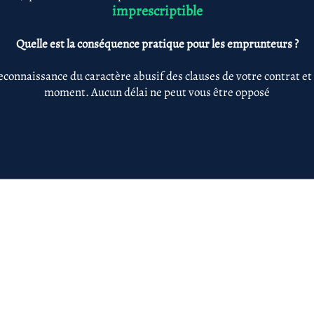
imprescriptible
Quelle est la conséquence pratique pour les emprunteurs ?
econnaissance du caractère abusif des clauses de votre contrat et
moment. Aucun délai ne peut vous être opposé
Anne-ValErie Benoit Avocats
@avb-avocats.com
01 43 31 54 20
10, rue Alfred Roll
légales & RGPD
Mes prestations par
Prestations par thématiq
villes