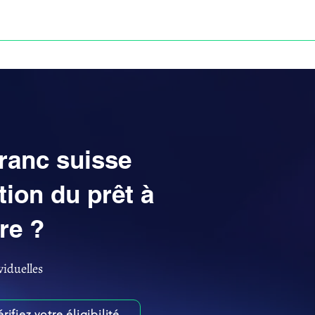
Anne-ValErie Benoit Avocats
UISSE
DÉFISCALISATION : DOSSIER FINAXIOME
franc suisse
ion du prêt à
re ?
viduelles
érifiez votre éligibilité