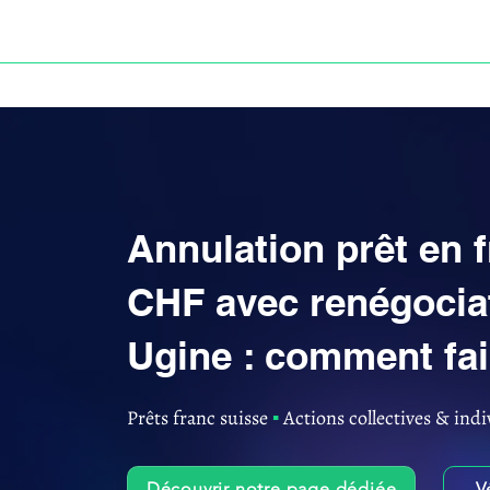
ACCUEIL
ANNULATION DES PRÊTS EN FRANC S
Annulation prêt en 
CHF avec renégociat
Ugine : comment fai
Prêts franc suisse
▪︎
Actions collectives & indi
Découvrir notre page dédiée
V