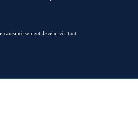
 en anéantissement de celui-ci à tout
 75017 PARIS
ues
Création du site par
www.lacky.fr