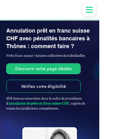
Anne-ValErie Benoit Avocats
Annulation prêt en franc suisse
CHF avec pénalités bancaires à
Thônes : comment faire ?
Prêts franc suisse
▪︎
Actions collectives & individuelles
Découvrir notre page dédiée
Vérifiez votre éligibilité
AVB Avocats intervient dans le cadre de procédures
d'
annulation de prêts en franc suisse CHF
, auprès de
toutes les juridictions compétentes.