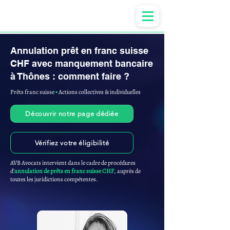
Anne-ValErie Benoit Avocats
Annulation prêt en franc suisse
CHF avec manquement bancaire
à Thônes : comment faire ?
Prêts franc suisse
▪︎
Actions collectives & individuelles
Découvrir notre page dédiée
Vérifiez votre éligibilité
AVB Avocats intervient dans le cadre de procédures
d'
annulation de prêts en franc suisse CHF
, auprès de
toutes les juridictions compétentes.