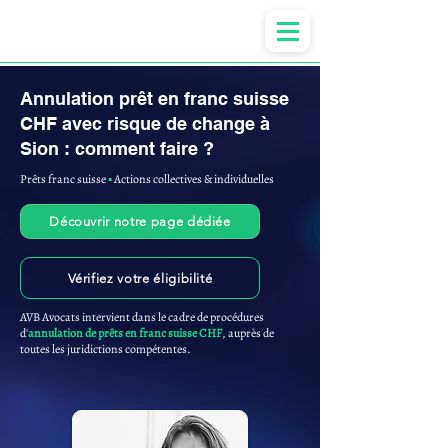
Anne-ValErie Benoit Avocats
Annulation prêt en franc suisse
CHF avec risque de change à
Sion : comment faire ?
Prêts franc suisse
▪︎
Actions collectives & individuelles
Découvrir notre page dédiée
Vérifiez votre éligibilité
AVB Avocats intervient dans le cadre de procédures
d'
annulation de prêts en franc suisse CHF
, auprès de
toutes les juridictions compétentes.