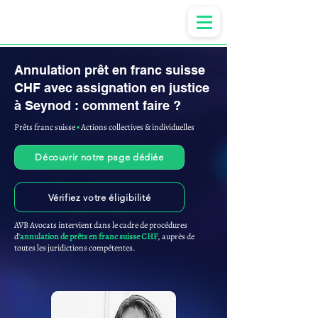
Anne-ValErie Benoit Avocats
Annulation prêt en franc suisse
CHF avec assignation en justice
à Seynod : comment faire ?
Prêts franc suisse
▪︎
Actions collectives & individuelles
Découvrir notre page dédiée
Vérifiez votre éligibilité
AVB Avocats intervient dans le cadre de procédures
d'
annulation de prêts en franc suisse CHF
, auprès de
toutes les juridictions compétentes.