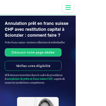
Anne-ValErie Benoit Avocats
Annulation prêt en franc suisse
CHF avec restitution capital à
Scionzier : comment faire ?
Prêts franc suisse
▪︎
Actions collectives & individuelles
Découvrir notre page dédiée
Vérifiez votre éligibilité
AVB Avocats intervient dans le cadre de procédures
d'
annulation de prêts en franc suisse CHF
, auprès de
toutes les juridictions compétentes.