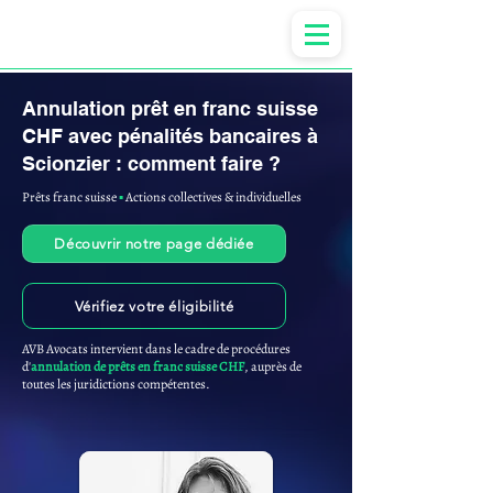
Anne-ValErie Benoit Avocats
Annulation prêt en franc suisse
CHF avec pénalités bancaires à
Scionzier : comment faire ?
Prêts franc suisse
▪︎
Actions collectives & individuelles
Découvrir notre page dédiée
Vérifiez votre éligibilité
AVB Avocats intervient dans le cadre de procédures
d'
annulation de prêts en franc suisse CHF
, auprès de
toutes les juridictions compétentes.