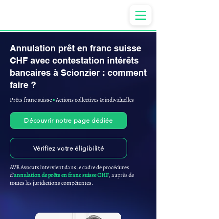
Anne-ValErie Benoit Avocats
Annulation prêt en franc suisse
CHF avec contestation intérêts
bancaires à Scionzier : comment
faire ?
Prêts franc suisse
▪︎
Actions collectives & individuelles
Découvrir notre page dédiée
Vérifiez votre éligibilité
AVB Avocats intervient dans le cadre de procédures
d'
annulation de prêts en franc suisse CHF
, auprès de
toutes les juridictions compétentes.