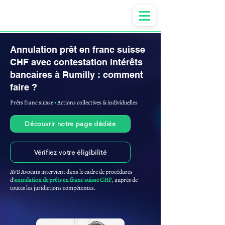
Anne-ValErie Benoit Avocats
Annulation prêt en franc suisse
CHF avec contestation intérêts
bancaires à Rumilly : comment
faire ?
Prêts franc suisse
▪︎
Actions collectives & individuelles
Découvrir notre page dédiée
Vérifiez votre éligibilité
AVB Avocats intervient dans le cadre de procédures
d'
annulation de prêts en franc suisse CHF
, auprès de
toutes les juridictions compétentes.