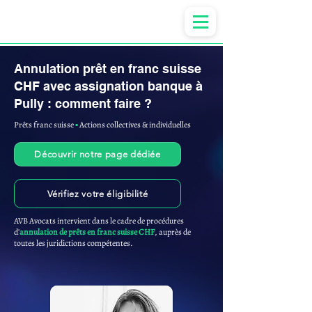
Anne-ValErie Benoit Avocats
Annulation prêt en franc suisse
CHF avec assignation banque à
Pully : comment faire ?
Prêts franc suisse
▪︎
Actions collectives & individuelles
Découvrir notre page dédiée
Vérifiez votre éligibilité
AVB Avocats intervient dans le cadre de procédures
d'
annulation de prêts en franc suisse CHF
, auprès de
toutes les juridictions compétentes.