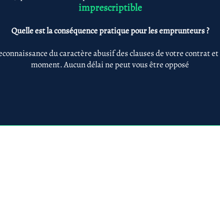
imprescriptible
Quelle est la conséquence pratique pour les emprunteurs ?
econnaissance du caractère abusif des clauses de votre contrat et
moment. Aucun délai ne peut vous être opposé
Anne-ValErie Benoit Avocats
@avb-avocats.com
01 43 31 54 20
10, rue Alfred Roll
légales & RGPD
Mes prestations par
Prestations par thématiq
villes