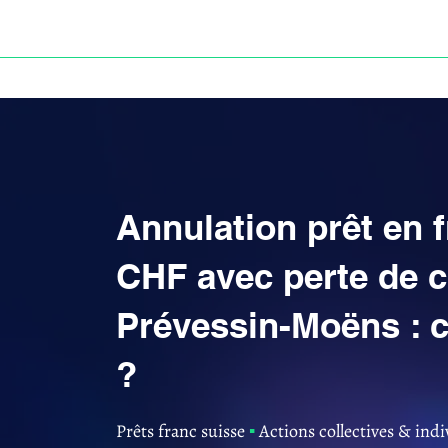
ACCUEIL
ANNULATION DES PRÊTS EN FRANC S
Annulation prêt en 
CHF avec perte de 
Prévessin-Moëns : 
?
Prêts franc suisse
▪︎
Actions collectives & indi