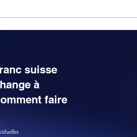
Anne-ValErie Benoit Avocats
UISSE
DÉFISCALISATION : DOSSIER FINAXIOME
franc suisse
change à
comment faire
viduelles