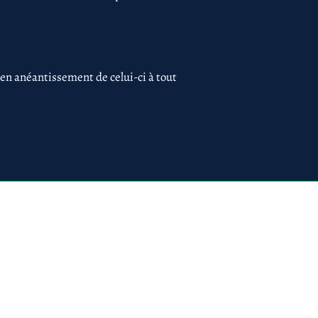
 en anéantissement de celui-ci à tout
 75017 PARIS
ues
Création du site par
www.lacky.fr