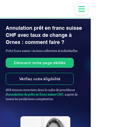
Anne-ValErie Benoit Avocats
Annulation prêt en franc suisse
CHF avec taux de change à
Ornex : comment faire ?
Prêts franc suisse
▪︎
Actions collectives & individuelles
Découvrir notre page dédiée
Vérifiez votre éligibilité
AVB Avocats intervient dans le cadre de procédures
d'
annulation de prêts en franc suisse CHF
, auprès de
toutes les juridictions compétentes.