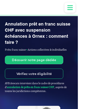
Anne-ValErie Benoit Avocats
Annulation prêt en franc suisse
CHF avec suspension
échéances à Ornex : comment
faire ?
Prêts franc suisse
▪︎
Actions collectives & individuelles
Découvrir notre page dédiée
Vérifiez votre éligibilité
AVB Avocats intervient dans le cadre de procédures
d'
annulation de prêts en franc suisse CHF
, auprès de
toutes les juridictions compétentes.