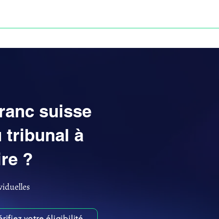
Anne-ValErie Benoit Avocats
UISSE
DÉFISCALISATION : DOSSIER FINAXIOME
franc suisse
 tribunal à
re ?
viduelles
érifiez votre éligibilité