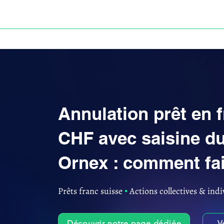
ACCUEIL
ANNULATION DES PRÊTS EN FRANC S
Annulation prêt en 
CHF avec saisine du
Ornex : comment fai
Prêts franc suisse
▪︎
Actions collectives & indi
Découvrir notre page dédiée
V