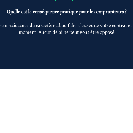
Quelle est la conséquence pratique pour les emprunteurs ?
econnaissance du caractère abusif des clauses de votre contrat et
moment. Aucun délai ne peut vous être opposé
Anne-ValErie Benoit Avocats
@avb-avocats.com
01 43 31 54 20
10, rue Alfred Roll
légales & RGPD
Mes prestations par
Prestations par thématiq
villes