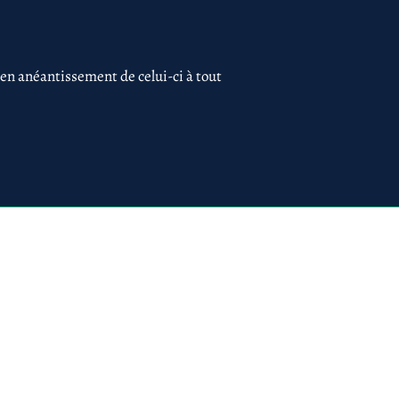
 en anéantissement de celui-ci à tout
 75017 PARIS
ues
Création du site par
www.lacky.fr