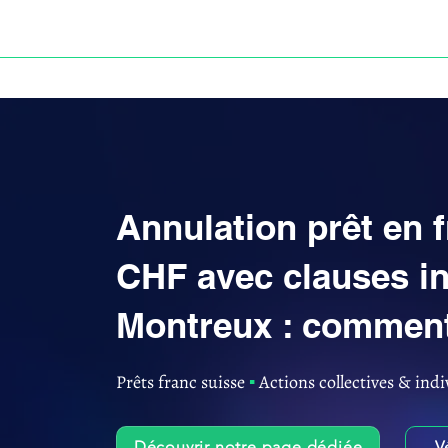
ACCUEIL
ANNULATION DES PRÊTS EN FRANC S
Annulation prêt en 
CHF avec clauses in
Montreux : comment
Prêts franc suisse
▪︎
Actions collectives & indi
Découvrir notre page dédiée
V