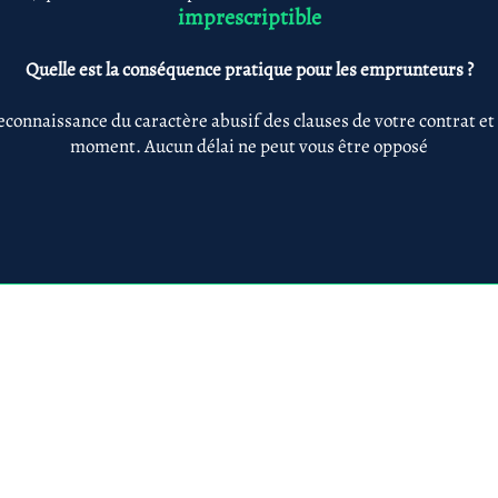
imprescriptible
Quelle est la conséquence pratique pour les emprunteurs ?
econnaissance du caractère abusif des clauses de votre contrat et
moment. Aucun délai ne peut vous être opposé
Anne-ValErie Benoit Avocats
@avb-avocats.com
01 43 31 54 20
10, rue Alfred Roll
légales & RGPD
Mes prestations par
Prestations par thématiq
villes