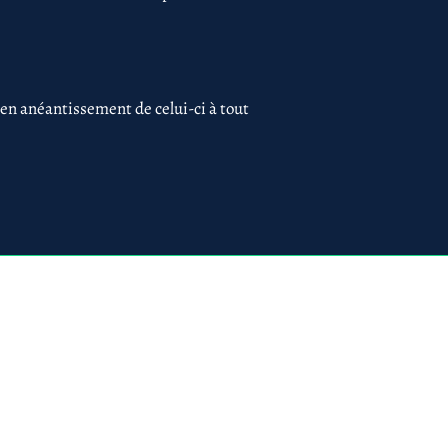
 en anéantissement de celui-ci à tout
 75017 PARIS
ues
Création du site par
www.lacky.fr