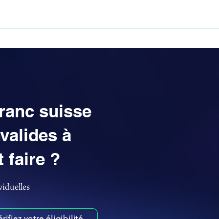
Anne-ValErie Benoit Avocats
UISSE
DÉFISCALISATION : DOSSIER FINAXIOME
franc suisse
valides à
 faire ?
viduelles
érifiez votre éligibilité