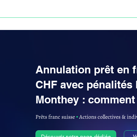
ACCUEIL
ANNULATION DES PRÊTS EN FRANC S
Annulation prêt en 
CHF avec pénalités 
Monthey : comment 
Prêts franc suisse
▪︎
Actions collectives & indi
Découvrir notre page dédiée
V