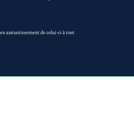
 en anéantissement de celui-ci à tout
 75017 PARIS
ues
Création du site par
www.lacky.fr