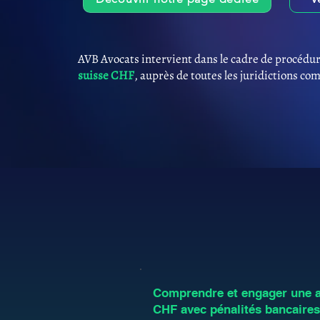
AVB Avocats intervient dans le cadre de procédur
suisse CHF
, auprès de toutes les juridictions co
Comprendre et engager une an
CHF avec pénalités bancaire