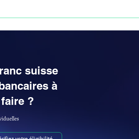
Anne-ValErie Benoit Avocats
UISSE
DÉFISCALISATION : DOSSIER FINAXIOME
franc suisse
bancaires à
faire ?
viduelles
érifiez votre éligibilité