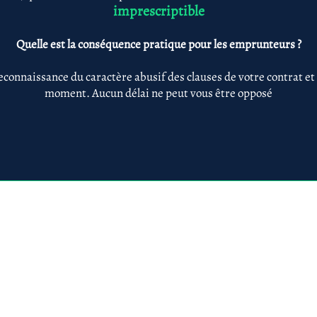
imprescriptible
Quelle est la conséquence pratique pour les emprunteurs ?
econnaissance du caractère abusif des clauses de votre contrat et
moment. Aucun délai ne peut vous être opposé
Anne-ValErie Benoit Avocats
@avb-avocats.com
01 43 31 54 20
10, rue Alfred Roll
légales & RGPD
Mes prestations par
Prestations par thématiq
villes