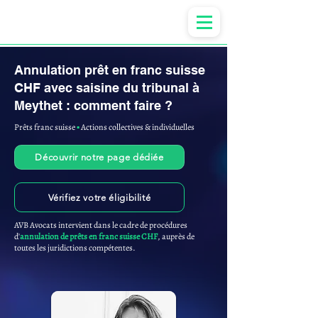
Anne-ValErie Benoit Avocats
Annulation prêt en franc suisse
CHF avec saisine du tribunal à
Meythet : comment faire ?
Prêts franc suisse
▪︎
Actions collectives & individuelles
Découvrir notre page dédiée
Vérifiez votre éligibilité
AVB Avocats intervient dans le cadre de procédures
d'
annulation de prêts en franc suisse CHF
, auprès de
toutes les juridictions compétentes.