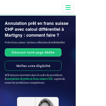
Anne-ValErie Benoit Avocats
Annulation prêt en franc suisse
CHF avec calcul différentiel à
Martigny : comment faire ?
Prêts franc suisse
▪︎
Actions collectives & individuelles
Découvrir notre page dédiée
Vérifiez votre éligibilité
AVB Avocats intervient dans le cadre de procédures
d'
annulation de prêts en franc suisse CHF
, auprès de
toutes les juridictions compétentes.