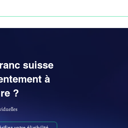
Anne-ValErie Benoit Avocats
UISSE
DÉFISCALISATION : DOSSIER FINAXIOME
franc suisse
entement à
re ?
viduelles
érifiez votre éligibilité