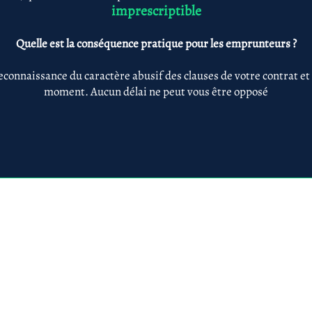
imprescriptible
Quelle est la conséquence pratique pour les emprunteurs ?
econnaissance du caractère abusif des clauses de votre contrat et
moment. Aucun délai ne peut vous être opposé
Anne-ValErie Benoit Avocats
@avb-avocats.com
01 43 31 54 20
10, rue Alfred Roll
légales & RGPD
Mes prestations par
Prestations par thématiq
villes