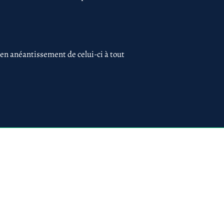
 en anéantissement de celui-ci à tout
 75017 PARIS
ues
Création du site par
www.lacky.fr