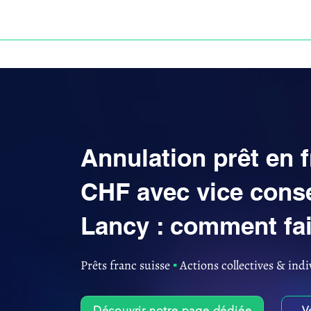
ACCUEIL
ANNULATION DES PRÊTS EN FRANC S
Annulation prêt en 
CHF avec vice cons
Lancy : comment fai
Prêts franc suisse
▪︎
Actions collectives & indi
Découvrir notre page dédiée
V