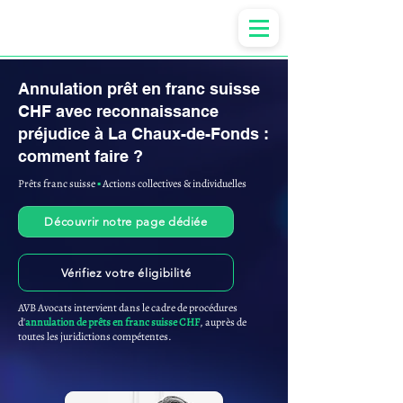
Anne-ValErie Benoit Avocats
Annulation prêt en franc suisse
CHF avec reconnaissance
préjudice à La Chaux-de-Fonds :
comment faire ?
Prêts franc suisse
▪︎
Actions collectives & individuelles
Découvrir notre page dédiée
Vérifiez votre éligibilité
AVB Avocats intervient dans le cadre de procédures
d'
annulation de prêts en franc suisse CHF
, auprès de
toutes les juridictions compétentes.