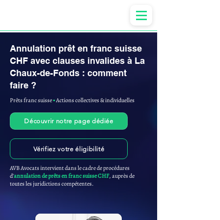
Anne-ValErie Benoit Avocats
Annulation prêt en franc suisse
CHF avec clauses invalides à La
Chaux-de-Fonds : comment
faire ?
Prêts franc suisse
▪︎
Actions collectives & individuelles
Découvrir notre page dédiée
Vérifiez votre éligibilité
AVB Avocats intervient dans le cadre de procédures
d'
annulation de prêts en franc suisse CHF
, auprès de
toutes les juridictions compétentes.