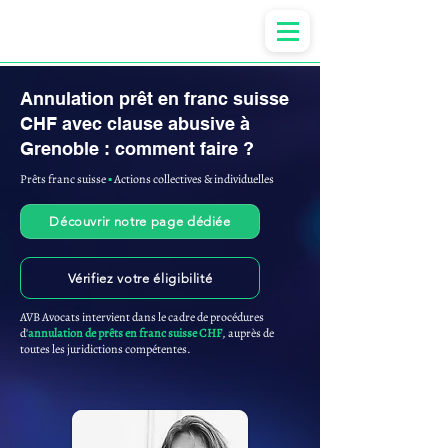
Anne-ValErie Benoit Avocats
Annulation prêt en franc suisse
CHF avec clause abusive à
Grenoble : comment faire ?
Prêts franc suisse
▪︎
Actions collectives & individuelles
Découvrir notre page dédiée
Vérifiez votre éligibilité
AVB Avocats intervient dans le cadre de procédures
d'
annulation de prêts en franc suisse CHF
, auprès de
toutes les juridictions compétentes.