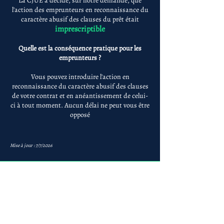
La CJUE a décidé, sur notre demande, que
l'action des emprunteurs en reconnaissance du
caractère abusif des clauses du prêt était
imprescriptible
Quelle est la conséquence pratique pour les
emprunteurs ?
Vous pouvez introduire l'action en
reconnaissance du caractère abusif des clauses
de votre contrat et en anéantissement de celui-
ci à tout moment. Aucun délai ne peut vous être
opposé
Mise à jour : 7/7/2026
Anne-ValErie Benoit
Avocats
avb@avb-avocats.com