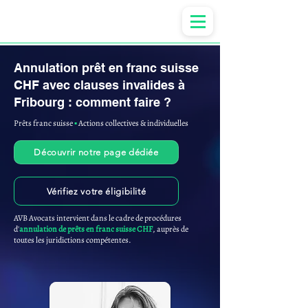
Anne-ValErie Benoit Avocats
Annulation prêt en franc suisse
CHF avec clauses invalides à
Fribourg : comment faire ?
Prêts franc suisse
▪︎
Actions collectives & individuelles
Découvrir notre page dédiée
Vérifiez votre éligibilité
AVB Avocats intervient dans le cadre de procédures
d'
annulation de prêts en franc suisse CHF
, auprès de
toutes les juridictions compétentes.