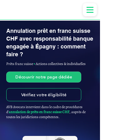
Anne-ValErie Benoit Avocats
Annulation prêt en franc suisse
CHF avec responsabilité banque
engagée à Épagny : comment
faire ?
Prêts franc suisse
▪︎
Actions collectives & individuelles
Découvrir notre page dédiée
Vérifiez votre éligibilité
AVB Avocats intervient dans le cadre de procédures
d'
annulation de prêts en franc suisse CHF
, auprès de
toutes les juridictions compétentes.