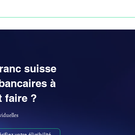
Anne-ValErie Benoit Avocats
UISSE
DÉFISCALISATION : DOSSIER FINAXIOME
franc suisse
bancaires à
faire ?
viduelles
érifiez votre éligibilité