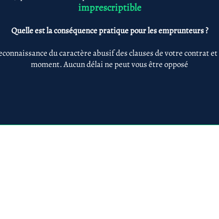
imprescriptible
Quelle est la conséquence pratique pour les emprunteurs ?
econnaissance du caractère abusif des clauses de votre contrat et
moment. Aucun délai ne peut vous être opposé
Anne-ValErie Benoit Avocats
@avb-avocats.com
01 43 31 54 20
10, rue Alfred Roll
légales & RGPD
Mes prestations par
Prestations par thématiq
villes