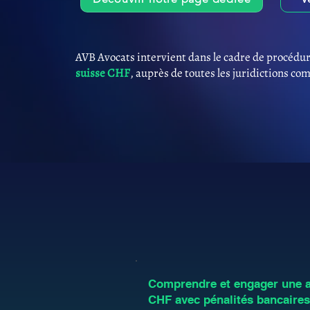
AVB Avocats intervient dans le cadre de procédur
suisse CHF
, auprès de toutes les juridictions co
Comprendre et engager une an
CHF avec pénalités bancaire