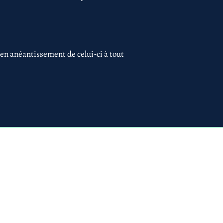
 en anéantissement de celui-ci à tout
 75017 PARIS
ues
Création du site par
www.lacky.fr