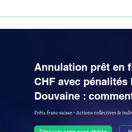
ACCUEIL
ANNULATION DES PRÊTS EN FRANC S
Annulation prêt en 
CHF avec pénalités 
Douvaine : comment 
Prêts franc suisse
▪︎
Actions collectives & indi
Découvrir notre page dédiée
V