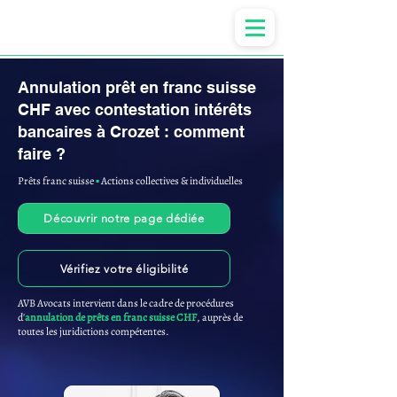
Anne-ValErie Benoit Avocats
Annulation prêt en franc suisse
CHF avec contestation intérêts
bancaires à Crozet : comment
faire ?
Prêts franc suisse
▪︎
Actions collectives & individuelles
Découvrir notre page dédiée
Vérifiez votre éligibilité
AVB Avocats intervient dans le cadre de procédures
d'
annulation de prêts en franc suisse CHF
, auprès de
toutes les juridictions compétentes.